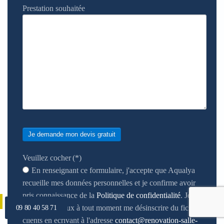
Prestation souhaitée
Je demande mon devis gratuit
Veuillez cocher
(*)
En renseignant ce formulaire, j'accepte que Aqualya
recueille mes données personnelles et je confirme avoir
pris connaissance de la
Politique de confidentialité
. Je
note que je peux à tout moment me désinscrire du fichier
09 80 40 58 71
clients en écrivant à l'adresse
contact@renovation-salle-