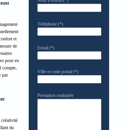
Nom Prénom
(*)
seau
Téléphone
(*)
ménagement
onnellement
confort et
 mesure de
Email
(*)
enaires
ces pour en
il compte,
Ville et code postal
(*)
e par
Prestation souhaitée
vec
créativité
llant du