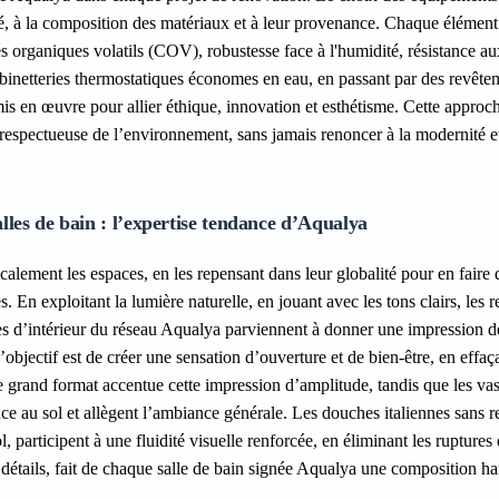
lité, à la composition des matériaux et à leur provenance. Chaque élément 
és organiques volatils (COV), robustesse face à l'humidité, résistance au
robinetteries thermostatiques économes en eau, en passant par des revête
t mis en œuvre pour allier éthique, innovation et esthétisme. Cette approc
 respectueuse de l’environnement, sans jamais renoncer à la modernité e
lles de bain : l’expertise tendance d’Aqualya
calement les espaces, en les repensant dans leur globalité pour en faire 
. En exploitant la lumière naturelle, en jouant avec les tons clairs, les r
ectes d’intérieur du réseau Aqualya parviennent à donner une impression 
’objectif est de créer une sensation d’ouverture et de bien-être, en effaç
age grand format accentue cette impression d’amplitude, tandis que les va
e au sol et allègent l’ambiance générale. Les douches italiennes sans r
, participent à une fluidité visuelle renforcée, en éliminant les ruptures 
détails, fait de chaque salle de bain signée Aqualya une composition h