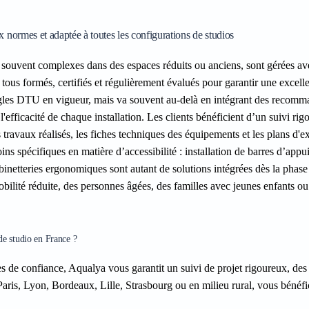
 normes et adaptée à toutes les configurations de studios
, souvent complexes dans des espaces réduits ou anciens, sont gérées a
tous formés, certifiés et régulièrement évalués pour garantir une excell
ègles DTU en vigueur, mais va souvent au-delà en intégrant des recomm
l'efficacité de chaque installation. Les clients bénéficient d’un suivi rig
 travaux réalisés, les fiches techniques des équipements et les plans d'e
s spécifiques en matière d’accessibilité : installation de barres d’appu
obinetteries ergonomiques sont autant de solutions intégrées dès la phase
ilité réduite, des personnes âgées, des familles avec jeunes enfants o
de studio en France ?
s de confiance, Aqualya vous garantit un suivi de projet rigoureux, des
Paris, Lyon, Bordeaux, Lille, Strasbourg ou en milieu rural, vous bénéfi