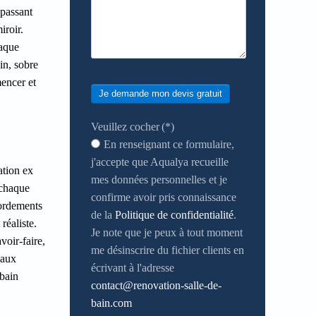
 passant
iroir.
haque
in, sobre
mencer et
Je demande mon devis gratuit
Veuillez cocher
(*)
En renseignant ce formulaire,
j'accepte que Aqualya recueille
ation ex
mes données personnelles et je
 chaque
confirme avoir pris connaissance
cordements
de la
Politique de confidentialité
.
réaliste.
Je note que je peux à tout moment
voir-faire,
me désinscrire du fichier clients en
iaux
écrivant à l'adresse
 bain
contact@renovation-salle-de-
bain.com