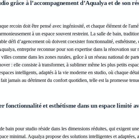
tudio grâce à l’accompagnement d’Aqualya et de son ré
que recoin doit être pensé avec ingéniosité, et chaque élément de l'a
harmonieusement à un espace souvent restreint. La salle de bain, traditi
ble défi d’agencement où doivent coexister fonctionnalité, esthétisme, 
’Aqualya, entreprise reconnue pour son expertise dans la rénovation sur
s villes comme dans les zones rurales, grâce à un réseau national de part
nover : elle consiste à transformer, à sublimer même les plus petits espa
s espaces intelligents, adaptés à la vie moderne en studio, où chaque déta
 fait jamais au détriment du confort quotidien, telle est la promesse tenu
uer fonctionnalité et esthétisme dans un espace limité a
 de bain pour studio réside dans les dimensions réduites, qui exigent une 
 espace minimal. Aqualya propose des solutions intelligentes et adaptées, a