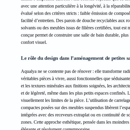
avec une attention particulière à la longévité, à la réparabi
évalué selon des critères stricts : faible émission de compos
facilité d’entretien. Des parois de douche recyclables aux 
solvants ou des meubles issus de filières certifiées, tout es
conçue permet de construire une salle de bain durable, plus
confort visuel.
Le rôle du design dans l’aménagement de petites sa
Aqualya ne se contente pas de rénover : elle transforme radi
véritables pièces à vivre, aussi fonctionnelles que séduisantes
et les textures minérales aux finitions soignées, les archit
et de légèreté, même dans les plus petits espaces confinés. L
visuellement les limites de la pièce. L’utilisation de carrel
compactes posées sur des meubles suspendus libèrent l’espac
intégrées avec des receveurs extraplat ou en continuité de sol
zones. Cette approche esthétique, pensée dans les moindres 
élégante et résolument contemporaine.