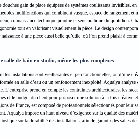
e douches gain de place équipées de systèmes coulissants invisibles, en
meubles multifonctions qui combinent vasque, espace de rangement et m
érieur, connaissance technique pointue et sens pratique du quotidien. C
gonomie tout en valorisant visuellement la pièce. Le design contempora
 naissance à une pièce aussi belle qu’utile, où l’on prend plaisir à com
de salle de bain en studio, même les plus complexes
 les installations sont vieillissantes et peu fonctionnelles, ou d’une cré
formée en salle d’eau ou un renfoncement inexploité, Aqualya analyse
ue. L’entreprise prend en compte les contraintes architecturales, les rac
ues et le budget du client pour proposer une solution à la fois créative et 
égions de France, est composé de professionnels sélectionnés pour leur sa
lient. Aqualya impose un haut niveau d’exigence sur la qualité des matér
nsi que sur la durabilité des installations, afin de garantir des salles de