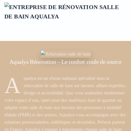
Accéder au contenu principal
Aqualya Rénovation – Le confort coule de source
A
qualya est un réseau national spécialisé dans la
rénovation de salle de bain sur mesure
, alliant expertise,
design et accessibilité. Que vous souhaitiez moderniser
votre espace d’eau, opter pour des matériaux haut de gamme ou
adapter votre salle de bain aux besoins des
personnes à mobilité
réduite (PMR)
et des
seniors
, Aqualya vous accompagne avec des
solutions personnalisées, esthétiques et sécurisées. Présent partout
en France, Aqualya s’engage à transformer chaque salle de bain